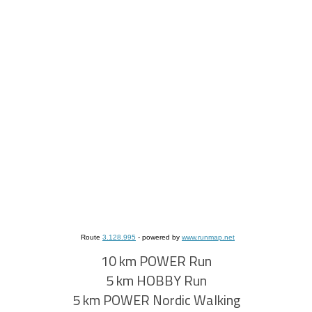
Route
3.128.995
- powered by
www.runmap.net
10 km POWER Run
5 km HOBBY Run
5 km POWER Nordic Walking