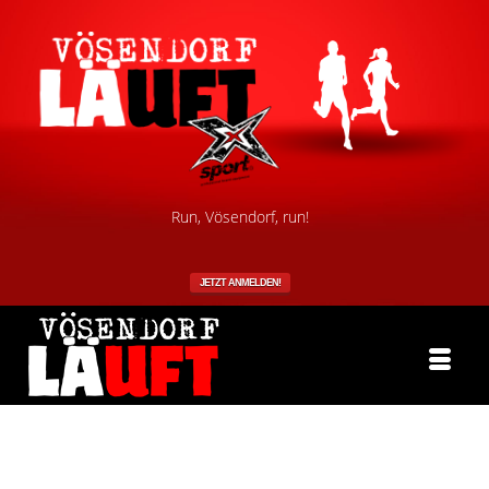
Run, Vösendorf, run!
JETZT ANMELDEN!